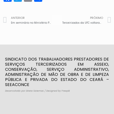
ANTERIOR
PRÓXIMO
Em seminário no Ministério Público do Trabalho, Seeaconce denunciou práticas antissindicais, repudiou demissões de terceirizados da Prefeitura de Fortaleza e reforçou importância da união entre os sindicatos, para fortalecer luta em defesa dos trabalhadores
Terceirizados da UFC voltaram a paralisar atividades nesta terça-feira, 6/5, por atraso no pagamento de direitos
SINDICATO DOS TRABALHADORES PRESTADORES DE
SERVIÇOS TERCEIRIZADOS EM ASSEIO,
CONSERVAÇÃO, SERVIÇO ADMINISTRATIVO,
ADMINISTRAÇÃO DE MÃO DE OBRA E DE LIMPEZA
PÚBLICA E PRIVADA DO ESTADO DO CEARÁ –
SEEACONCE
Desenvolvido por Direta Sistemas
/
Designed by Freepik