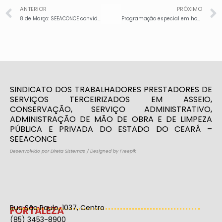
ANTERIOR
PRÓXIMO
8 de Março: SEEACONCE convida trabalhadoras para programação especial neste sábado, 11/3, 8h30, na sede do sindicato em Fortaleza. Dia 17/3 em Sobral. Dia 24/3 no Cariri
Programação especial em homenagem às mulheres: confira trechos das falas da presidente do SEEACONCE, Penha Mesquita, e de outros/as participantes
SINDICATO DOS TRABALHADORES PRESTADORES DE
SERVIÇOS TERCEIRIZADOS EM ASSEIO,
CONSERVAÇÃO, SERVIÇO ADMINISTRATIVO,
ADMINISTRAÇÃO DE MÃO DE OBRA E DE LIMPEZA
PÚBLICA E PRIVADA DO ESTADO DO CEARÁ –
SEEACONCE
Desenvolvido por Direta Sistemas
/
Designed by Freepik
Rua São Paulo, 1037, Centro
FORTALEZA
(85) 3453-8900