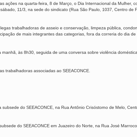
as ações na quarta-feira, 8 de Março, o Dia Internacional da Mulher, 
do, 11/3, na sede do sindicato (Rua São Paulo, 1037, Centro de Fo
egas trabalhadoras de asseio e conservação, limpeza pública, condo
ipação de mais integrantes das categorias, fora da correria do dia de
manhã, às 8h30, seguida de uma conversa sobre violência doméstic
ra as trabalhadoras associadas ao SEEACONCE.
 subsede do SEEACONCE, na Rua Antônio Crisóstomo de Melo, Centro.
subsede do SEEACONCE em Juazeiro do Norte, na Rua José Marrocos