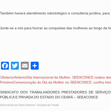
Também haverá atendimento odontológico e consultoria jurídica, pa
Junte-se a nós para honrar as conquistas das mulheres ao longo da hi
Facebook
Twitter
Email
Share
Anterior
Anterior
Dia Internacional da Mulher: SEEACONCE realiza dive
Próximo
Comemoração do Dia da Mulher no SEEACONCE: confira fotos 
SINDICATO DOS TRABALHADORES PRESTADORES DE SERVIÇOS
PÚBLICA E PRIVADA DO ESTADO DO CEARÁ – SEEACONCE
Desenvolvido por Direta Sistemas
/
Designed by Freepik