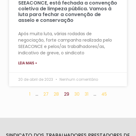
SEEACONCE, está fechada a convenção
coletiva de limpeza pública. Vamos à
luta para fechar a convenção de
asseio e conservação
Após muita luta, várias rodadas de
negociação, forte campanha realizada pelo
SEEACONCE e pelos/as trabalhadores/as,
indicativo de greve, o sindicato
LEIA MAIS »
20 de abril de 2023
Nenhum comentário
1
…
27
28
29
30
31
…
45
SINDICATO DOS TRABALHADORES PRESTADORES DE