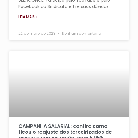
SEEACONCE. Participe pelo YouTube e pelo
Facebook do Sindicato e tire suas dúvidas
LEIA MAIS »
22 de maio de 2023
Nenhum comentário
CAMPANHA SALARIAL: confira como
ficou o reajuste dos terceirizados de
asseio e conservação, com 5,95%