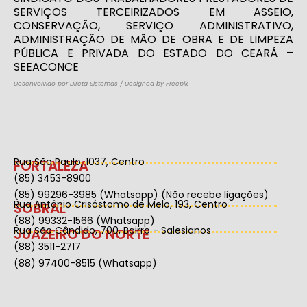
SERVIÇOS TERCEIRIZADOS EM ASSEIO,
CONSERVAÇÃO, SERVIÇO ADMINISTRATIVO,
ADMINISTRAÇÃO DE MÃO DE OBRA E DE LIMPEZA
PÚBLICA E PRIVADA DO ESTADO DO CEARÁ –
SEEACONCE
Desenvolvido por Direta Sistemas
/
Designed by Freepik
Rua São Paulo, 1037, Centro
FORTALEZA
(85) 3453-8900
(85) 99296-3985 (Whatsapp) (Não recebe ligações)
Rua Antônio Crisóstomo de Melo, 193, Centro
SOBRAL
(88) 99332-1566 (Whatsapp)
Rua São Cândido, 700, Bairro - Salesianos
JUAZEIRO DO NORTE
(88) 3511-2717
(88) 97400-8515 (Whatsapp)