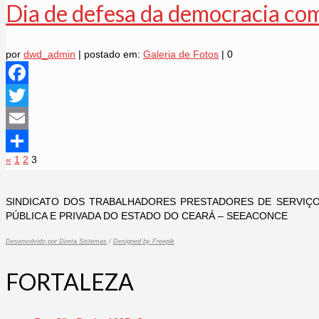
Dia de defesa da democracia co
por
dwd_admin
|
postado em:
Galeria de Fotos
|
0
Facebook
Twitter
Email
Navegação
«
1
2
3
Share
por
SINDICATO DOS TRABALHADORES PRESTADORES DE SERVIÇOS
posts
PÚBLICA E PRIVADA DO ESTADO DO CEARÁ – SEEACONCE
Desenvolvido por Direta Sistemas
/
Designed by Freepik
FORTALEZA