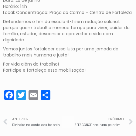
Data: 25 de junho
Horário: 14h
Local: Concentração: Praça do Carmo – Centro de Fortaleza
Defendemos o fim da escala 6×1 sem redução salarial,
porque quem trabalha merece tempo para viver, cuidar da
família, estudar, descansar e aproveitar a vida com
dignidade.
Vamos juntos fortalecer essa luta por uma jornada de
trabalho mais humana e justa!
Por vida além do trabalho!
Participe e fortaleça essa mobilização!
Facebook
Twitter
Email
Share
ANTERIOR
PRÓXIMO
Dinheiro na conta dos trabalhadores da limpeza pública de Caucaia
SEEACONCE nas ruas pelo fim da escala 6×1