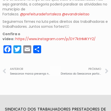
seja garantida, a categoria poderá paralisar as atividades no
município de
Fortaleza.
@prefeituradefortaleza
@evandroleitao
Seguiremos firmes na luta pelos direitos das trabalhadoras e
trabalhadores. Juntos somos fortes!✊🏽
Confira o
vídeo:
https://www.instagram.com/p/DY7ktHMKYY2/
Facebook
Twitter
Email
Share
ANTERIOR
PRÓXIMO
Seeaconce marca presença no VIII Congresso Brasileiro de Direito Sindical
Diretoras do Seeaconce participam do 7º Encontro Nacional da Mulher Trabalhadora da CTB
SINDICATO DOS TRABALHADORES PRESTADORES DE