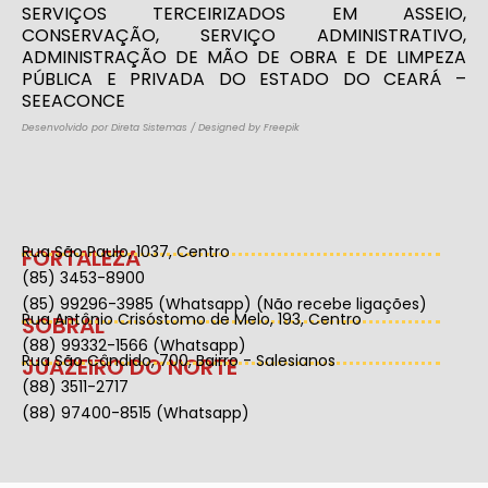
SERVIÇOS TERCEIRIZADOS EM ASSEIO,
CONSERVAÇÃO, SERVIÇO ADMINISTRATIVO,
ADMINISTRAÇÃO DE MÃO DE OBRA E DE LIMPEZA
PÚBLICA E PRIVADA DO ESTADO DO CEARÁ –
SEEACONCE
Desenvolvido por Direta Sistemas
/
Designed by Freepik
Rua São Paulo, 1037, Centro
FORTALEZA
(85) 3453-8900
(85) 99296-3985 (Whatsapp) (Não recebe ligações)
Rua Antônio Crisóstomo de Melo, 193, Centro
SOBRAL
(88) 99332-1566 (Whatsapp)
Rua São Cândido, 700, Bairro - Salesianos
JUAZEIRO DO NORTE
(88) 3511-2717
(88) 97400-8515 (Whatsapp)