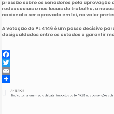
pressão sobre os senadores pela aprovação do
redes sociais e nos locais de trabalho, a nec
nacional a ser aprovado em lei, no valor prete
A votação do PL 4146 é um passo decisivo para 
desigualdades entre os estados e garantir me
Facebook
Twitter
Email
Share
ANTERIOR
Sindicatos se unem para debater impactos da Lei 19.212 nas convenções cole