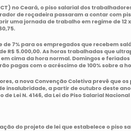
) no Ceará, o piso salarial dos trabalhadores 
dor de roçadeira passaram a contar com piso d
prir uma jornada de trabalho em regime de 12 
80,75.
e de 7% para os empregados que recebem salári
e R$ 5.000,00. As horas trabalhadas que ultr
 em cima da hora normal. Domingos e feriados 
erão pagas com o acréscimo de 100% sobre a ho
res, a nova Convenção Coletiva prevê que os pr
 insalubridade, a partir de outubro deste ano
de Lei N. 4146, da Lei do Piso Salarial Nacional
ção do projeto de lei que estabelece o piso sa