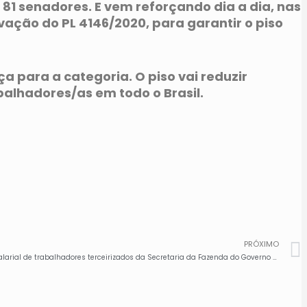
81 senadores. E vem reforçando dia a dia, nas
vação do PL 4146/2020, para garantir o piso
ça para a categoria. O piso vai reduzir
balhadores/as em todo o Brasil.
PRÓXIMO
Sindicato cobra pagamento de rescisão salarial de trabalhadores terceirizados da Secretaria da Fazenda do Governo do Estado