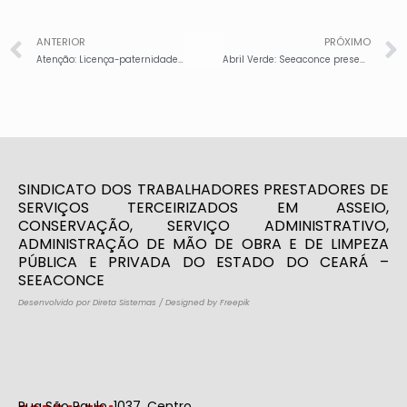
ANTERIOR
PRÓXIMO
Atenção: Licença-paternidade ampliada: a partir de 2027, pais contarão com mais tempo de licença, para se dedicar ao cuidado com os filhos
Abril Verde: Seeaconce presente em reunião coletiva sobre “Impactos das mudanças climáticas no meio ambiente de trabalho
SINDICATO DOS TRABALHADORES PRESTADORES DE
SERVIÇOS TERCEIRIZADOS EM ASSEIO,
CONSERVAÇÃO, SERVIÇO ADMINISTRATIVO,
ADMINISTRAÇÃO DE MÃO DE OBRA E DE LIMPEZA
PÚBLICA E PRIVADA DO ESTADO DO CEARÁ –
SEEACONCE
Desenvolvido por Direta Sistemas
/
Designed by Freepik
Rua São Paulo, 1037, Centro