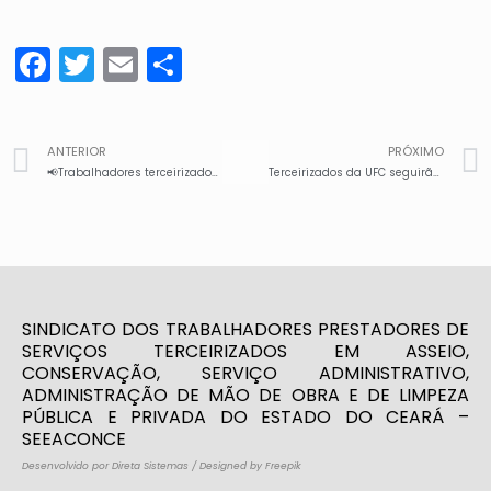
Facebook
Twitter
Email
Share
ANTERIOR
PRÓXIMO
📢Trabalhadores terceirizados paralisam atividades em campi da UFC por falta de pagamento
Terceirizados da UFC seguirão paralisados até o pagamento do salário e dos direitos que estão em atraso, prometido para esta terça, 13/01. Seeaconce segue firme na luta, apoiando os trabalhadores
SINDICATO DOS TRABALHADORES PRESTADORES DE
SERVIÇOS TERCEIRIZADOS EM ASSEIO,
CONSERVAÇÃO, SERVIÇO ADMINISTRATIVO,
ADMINISTRAÇÃO DE MÃO DE OBRA E DE LIMPEZA
PÚBLICA E PRIVADA DO ESTADO DO CEARÁ –
SEEACONCE
Desenvolvido por Direta Sistemas
/
Designed by Freepik