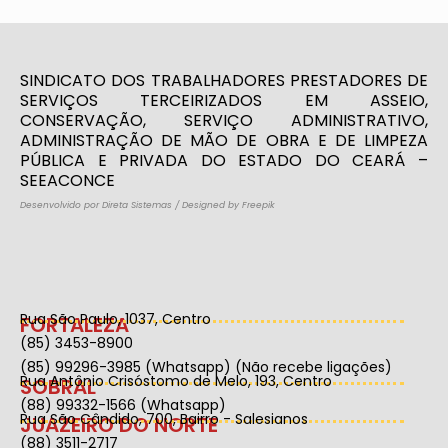
SINDICATO DOS TRABALHADORES PRESTADORES DE
SERVIÇOS TERCEIRIZADOS EM ASSEIO,
CONSERVAÇÃO, SERVIÇO ADMINISTRATIVO,
ADMINISTRAÇÃO DE MÃO DE OBRA E DE LIMPEZA
PÚBLICA E PRIVADA DO ESTADO DO CEARÁ –
SEEACONCE
Desenvolvido por Direta Sistemas
/
Designed by Freepik
Rua São Paulo, 1037, Centro
FORTALEZA
(85) 3453-8900
(85) 99296-3985 (Whatsapp) (Não recebe ligações)
Rua Antônio Crisóstomo de Melo, 193, Centro
SOBRAL
(88) 99332-1566 (Whatsapp)
Rua São Cândido, 700, Bairro - Salesianos
JUAZEIRO DO NORTE
(88) 3511-2717