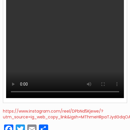
https://www.instagram.com/reel/DPbNd5Kjewe/?
utm_source=ig_web_copy_link&igsh=MThmeHRpaTJydGdqO
Facebook
Twitter
Email
Share