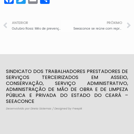
ANTERIOR
PRÓXIMO
Outubro Rosa: Mês de prevenção ao câncer de mama e do colo do útero
Seeaconce se reúne com representantes da Ecofor para tratar das reivindicações dos trabalhadores
SINDICATO DOS TRABALHADORES PRESTADORES DE
SERVIÇOS TERCEIRIZADOS EM ASSEIO,
CONSERVAÇÃO, SERVIÇO ADMINISTRATIVO,
ADMINISTRAÇÃO DE MÃO DE OBRA E DE LIMPEZA
PÚBLICA E PRIVADA DO ESTADO DO CEARÁ –
SEEACONCE
Desenvolvido por Direta Sistemas
/
Designed by Freepik