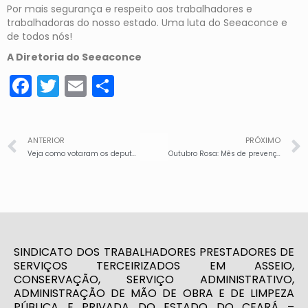
Por mais segurança e respeito aos trabalhadores e
trabalhadoras do nosso estado. Uma luta do Seeaconce e
de todos nós!
A Diretoria do Seeaconce
Facebook
Twitter
Email
Share
ANTERIOR
PRÓXIMO
Veja como votaram os deputados cearenses – Votou SIM a Pec da Blindagem
Outubro Rosa: Mês de prevenção ao câncer de mama e do colo do útero
SINDICATO DOS TRABALHADORES PRESTADORES DE
SERVIÇOS TERCEIRIZADOS EM ASSEIO,
CONSERVAÇÃO, SERVIÇO ADMINISTRATIVO,
ADMINISTRAÇÃO DE MÃO DE OBRA E DE LIMPEZA
PÚBLICA E PRIVADA DO ESTADO DO CEARÁ –