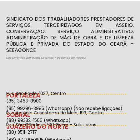
SINDICATO DOS TRABALHADORES PRESTADORES DE
SERVIÇOS TERCEIRIZADOS EM ASSEIO,
CONSERVAÇÃO, SERVIÇO ADMINISTRATIVO,
ADMINISTRAÇÃO DE MÃO DE OBRA E DE LIMPEZA
PÚBLICA E PRIVADA DO ESTADO DO CEARÁ –
SEEACONCE
Desenvolvido por Direta Sistemas
/
Designed by Freepik
Rua São Paulo, 1037, Centro
FORTALEZA
(85) 3453-8900
(85) 99296-3985 (Whatsapp) (Não recebe ligações)
Rua Antônio Crisóstomo de Melo, 193, Centro
SOBRAL
(88) 99332-1566 (Whatsapp)
Rua São Cândido, 700, Bairro - Salesianos
JUAZEIRO DO NORTE
(88) 3511-2717
(88) 97400-8515 (Whatsapp)