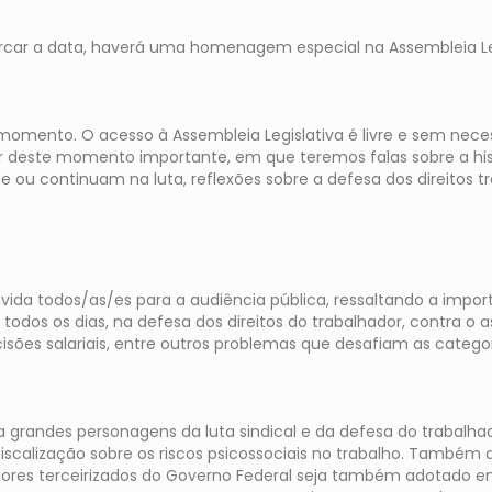
car a data, haverá uma homenagem especial na Assembleia Legisl
momento. O acesso à Assembleia Legislativa é livre e sem nece
 deste momento importante, em que teremos falas sobre a hist
ou continuam na luta, reflexões sobre a defesa dos direitos tra
ida todos/as/es para a audiência pública, ressaltando a impor
 todos os dias, na defesa dos direitos do trabalhador, contra o
isões salariais, entre outros problemas que desafiam as categ
randes personagens da luta sindical e da defesa do trabalhad
fiscalização sobre os riscos psicossociais no trabalho. Também 
ores terceirizados do Governo Federal seja também adotado em 