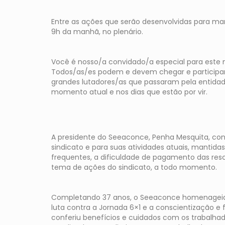
Entre as ações que serão desenvolvidas para mar
9h da manhã, no plenário.
Você é nosso/a convidado/a especial para este 
Todos/as/es podem e devem chegar e participar
grandes lutadores/as que passaram pela entidade 
momento atual e nos dias que estão por vir.
A presidente do Seeaconce, Penha Mesquita, conv
sindicato e para suas atividades atuais, mantidas
frequentes, a dificuldade de pagamento das resc
tema de ações do sindicato, a todo momento.
Completando 37 anos, o Seeaconce homenageia g
luta contra a Jornada 6×1 e a conscientização e 
conferiu benefícios e cuidados com os trabalhad