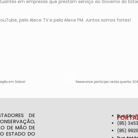
atuantes em empresas que prestam serviço ao Governo do Estado
uTube, pela Alece TV e pela Alece FM. Juntos somos fortes!
ização em Sobral
STADORES DE
Rua São P
FORTA
CONSERVAÇÃO,
(85) 345
ÃO DE MÃO DE
(85) 992
 DO ESTADO DO