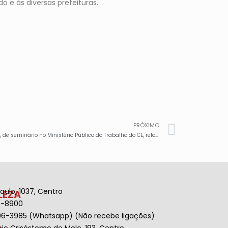
 e às diversas prefeituras.
PRÓXIMO
Seeaconce participa nesta quarta, 9/4, de seminário no Ministério Público do Trabalho do CE, reforçando defesa dos direitos dos/as trabalhadores/as
aulo, 1037, Centro
LEZA
3-8900
96-3985 (Whatsapp) (Não recebe ligações)