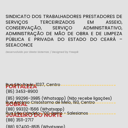
SINDICATO DOS TRABALHADORES PRESTADORES DE
SERVIÇOS TERCEIRIZADOS EM ASSEIO,
CONSERVAÇÃO, SERVIÇO ADMINISTRATIVO,
ADMINISTRAÇÃO DE MÃO DE OBRA E DE LIMPEZA
PÚBLICA E PRIVADA DO ESTADO DO CEARÁ –
SEEACONCE
Desenvolvido por Direta Sistemas
/
Designed by Freepik
Rua São Paulo, 1037, Centro
FORTALEZA
(85) 3453-8900
(85) 99296-3985 (Whatsapp) (Não recebe ligações)
Rua Antônio Crisóstomo de Melo, 193, Centro
SOBRAL
(88) 99332-1566 (Whatsapp)
Rua São Cândido, 700, Bairro - Salesianos
JUAZEIRO DO NORTE
(88) 3511-2717
(88) 97400-8515 (Whatsapp)