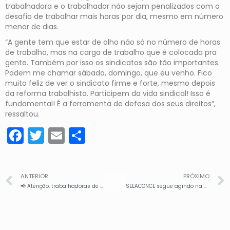
trabalhadora e o trabalhador não sejam penalizados com o
desafio de trabalhar mais horas por dia, mesmo em número
menor de dias.
“A gente tem que estar de olho não só no número de horas
de trabalho, mas na carga de trabalho que é colocada pra
gente. Também por isso os sindicatos são tão importantes.
Podem me chamar sábado, domingo, que eu venho. Fico
muito feliz de ver o sindicato firme e forte, mesmo depois
da reforma trabalhista. Participem da vida sindical! Isso é
fundamental! É a ferramenta de defesa dos seus direitos”,
ressaltou.
Facebook
Twitter
Email
Share
ANTERIOR
PRÓXIMO
📢 Atenção, trabalhadoras de Sobral– Mulheres em luta contra a jornada 6×1. Por vida além do trabalho
SEEACONCE segue agindo na defesa dos trabalhadores contratados pela Prefeitura de Fortaleza e alerta que não realizou qualquer convocação de paralisação diante da permanência do diálogo com a Prefeitura