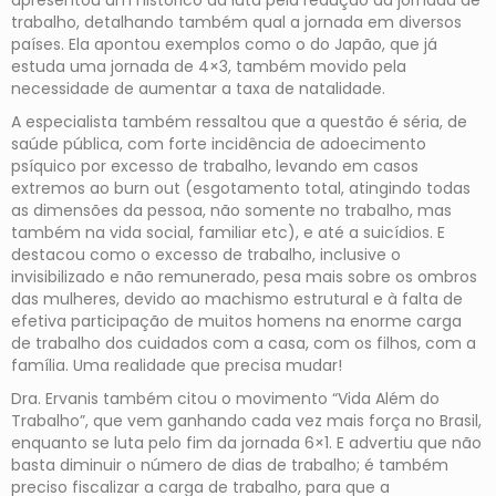
apresentou um histórico da luta pela redução da jornada de
trabalho, detalhando também qual a jornada em diversos
países. Ela apontou exemplos como o do Japão, que já
estuda uma jornada de 4×3, também movido pela
necessidade de aumentar a taxa de natalidade.
A especialista também ressaltou que a questão é séria, de
saúde pública, com forte incidência de adoecimento
psíquico por excesso de trabalho, levando em casos
extremos ao burn out (esgotamento total, atingindo todas
as dimensões da pessoa, não somente no trabalho, mas
também na vida social, familiar etc), e até a suicídios. E
destacou como o excesso de trabalho, inclusive o
invisibilizado e não remunerado, pesa mais sobre os ombros
das mulheres, devido ao machismo estrutural e à falta de
efetiva participação de muitos homens na enorme carga
de trabalho dos cuidados com a casa, com os filhos, com a
família. Uma realidade que precisa mudar!
Dra. Ervanis também citou o movimento “Vida Além do
Trabalho”, que vem ganhando cada vez mais força no Brasil,
enquanto se luta pelo fim da jornada 6×1. E advertiu que não
basta diminuir o número de dias de trabalho; é também
preciso fiscalizar a carga de trabalho, para que a