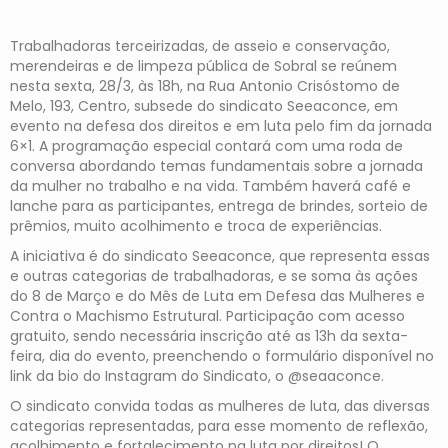
Trabalhadoras terceirizadas, de asseio e conservação,
merendeiras e de limpeza pública de Sobral se reúnem
nesta sexta, 28/3, às 18h, na Rua Antonio Crisóstomo de
Melo, 193, Centro, subsede do sindicato Seeaconce, em
evento na defesa dos direitos e em luta pelo fim da jornada
6×1. A programação especial contará com uma roda de
conversa abordando temas fundamentais sobre a jornada
da mulher no trabalho e na vida. Também haverá café e
lanche para as participantes, entrega de brindes, sorteio de
prêmios, muito acolhimento e troca de experiências.
A iniciativa é do sindicato Seeaconce, que representa essas
e outras categorias de trabalhadoras, e se soma às ações
do 8 de Março e do Mês de Luta em Defesa das Mulheres e
Contra o Machismo Estrutural. Participação com acesso
gratuito, sendo necessária inscrição até as 13h da sexta-
feira, dia do evento, preenchendo o formulário disponível no
link da bio do Instagram do Sindicato, o @seaaconce.
O sindicato convida todas as mulheres de luta, das diversas
categorias representadas, para esse momento de reflexão,
acolhimento e fortalecimento na luta por direitos! O