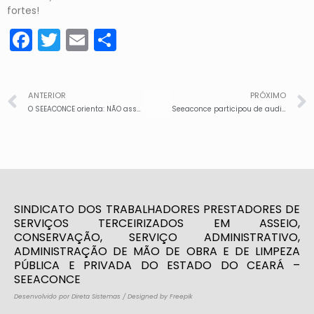
fortes!
Facebook
Twitter
Email
Share
ANTERIOR
PRÓXIMO
O SEEACONCE orienta: NÃO assine acordo mútuo. Procure o sindicato e garanta seus direitos
Seeaconce participou de audiência pública no MPT, com diversas instituições assumindo compromisso de combater fraudes na contratação de terceirizados por cooperativas
SINDICATO DOS TRABALHADORES PRESTADORES DE
SERVIÇOS TERCEIRIZADOS EM ASSEIO,
CONSERVAÇÃO, SERVIÇO ADMINISTRATIVO,
ADMINISTRAÇÃO DE MÃO DE OBRA E DE LIMPEZA
PÚBLICA E PRIVADA DO ESTADO DO CEARÁ –
SEEACONCE
Desenvolvido por Direta Sistemas
/
Designed by Freepik