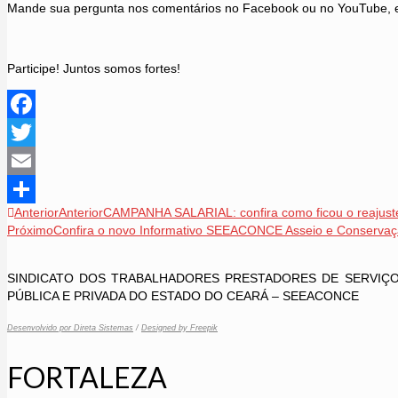
Mande sua pergunta nos comentários no Facebook ou no YouTube, 
Participe! Juntos somos fortes!
Facebook
Twitter
Email
Anterior
Anterior
CAMPANHA SALARIAL: confira como ficou o reajuste
Share
Próximo
Confira o novo Informativo SEEACONCE Asseio e Conservaçã
SINDICATO DOS TRABALHADORES PRESTADORES DE SERVIÇOS
PÚBLICA E PRIVADA DO ESTADO DO CEARÁ – SEEACONCE
Desenvolvido por Direta Sistemas
/
Designed by Freepik
FORTALEZA