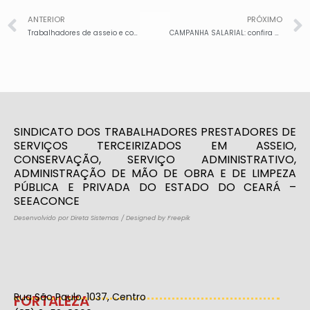
ANTERIOR
PRÓXIMO
Trabalhadores de asseio e conservação da Mais Serviços, lotados no Hospital Municipal, na Maternidade e nas UPAs de Caucaia, paralisam atividades e realizam manifestação nesta quinta-feira, 11/5, por atraso no salário. Seeaconce está presente e cobra resposta do prefeito
CAMPANHA SALARIAL: confira como ficou o reajuste dos terceirizados de asseio e conservação, com 5,95%
SINDICATO DOS TRABALHADORES PRESTADORES DE
SERVIÇOS TERCEIRIZADOS EM ASSEIO,
CONSERVAÇÃO, SERVIÇO ADMINISTRATIVO,
ADMINISTRAÇÃO DE MÃO DE OBRA E DE LIMPEZA
PÚBLICA E PRIVADA DO ESTADO DO CEARÁ –
SEEACONCE
Desenvolvido por Direta Sistemas
/
Designed by Freepik
Rua São Paulo, 1037, Centro
FORTALEZA