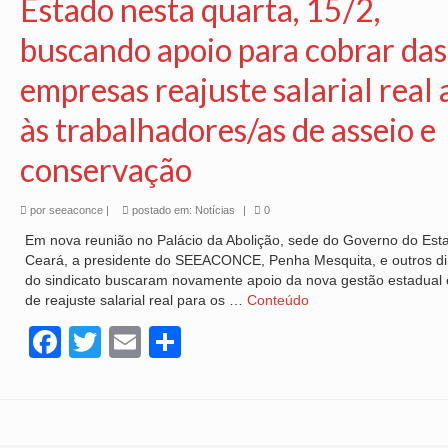
Estado nesta quarta, 15/2,
buscando apoio para cobrar das
empresas reajuste salarial real 
às trabalhadores/as de asseio e
conservação
por
seeaconce
|
postado em:
Notícias
|
0
Em nova reunião no Palácio da Abolição, sede do Governo do Est
Ceará, a presidente do SEEACONCE, Penha Mesquita, e outros di
do sindicato buscaram novamente apoio da nova gestão estadual 
de reajuste salarial real para os …
Conteúdo
Facebook
Twitter
Email
Share