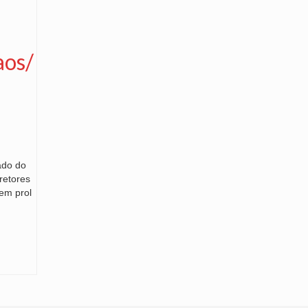
aos/
ado do
retores
em prol