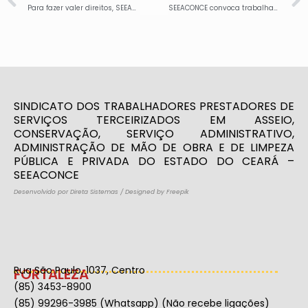
Para fazer valer direitos, SEEACONCE realiza neste sábado, 3/9, reunião com Assessoria Jurídica e trabalhadores em Canindé
SEEACONCE convoca trabalhadores/as para as assembleias da campanha salarial de Limpeza Pública e de Asseio e Conservação. Confira as datas e participe!
SINDICATO DOS TRABALHADORES PRESTADORES DE
SERVIÇOS TERCEIRIZADOS EM ASSEIO,
CONSERVAÇÃO, SERVIÇO ADMINISTRATIVO,
ADMINISTRAÇÃO DE MÃO DE OBRA E DE LIMPEZA
PÚBLICA E PRIVADA DO ESTADO DO CEARÁ –
SEEACONCE
Desenvolvido por Direta Sistemas
/
Designed by Freepik
Rua São Paulo, 1037, Centro
FORTALEZA
(85) 3453-8900
(85) 99296-3985 (Whatsapp) (Não recebe ligações)