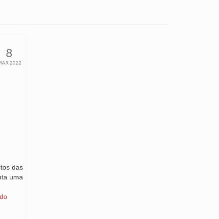
8
MAR 2022
itos das
nta uma
do