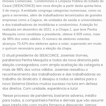
Imóveis Comerciais, Condomínios e Limpeza Pública do Estado do
Ceará (SEEACONCE) tem nova direção a partir desta quinta-feira,
3 de março. A entidade congrega categorias numerosas, como os
garis e serventes, além de trabalhadores terceirizados de grandes
empresas como a Cagece, de unidades de saúde e universidades,
e dos trabalhadores de imobiliárias e condomínios. A eleição foi
realizada em dezembro de 2021, e a Chapa 1, que teve Penha
Mesquita como candidata a presidente, obteve 4.609 votos, mais
de 98% dos votos válidos. O número de eleitores votantes
alcançou 70,42% dos eleitores aptos a votar, superando em muito
o quórum necessário para a eleição da chapa.
O atual presidente do SEEACONCE, Josenias Gomes,
parabeniza Penha Mesquita e todos da nova diretoria pela
eleição consagradora, com ampla aceitação da categoria e
mais de 98% dos votos válidos. Josenias ressaltou o
reconhecimento dos trabalhadores e das trabalhadoras ao
trabalho do Sindicato. E desejou a todos os eleitos para o
novo Sistema Diretivo muitos sucesso na luta em defesa
dos direitos. Com unidade, experiência e luta!
“Nesse processo de pandemia, bastante adverso, inédito
para todos, a companheira Penha e demais que vão assumir
essa tarefa irão com muita firmeza e disposição. Vamos