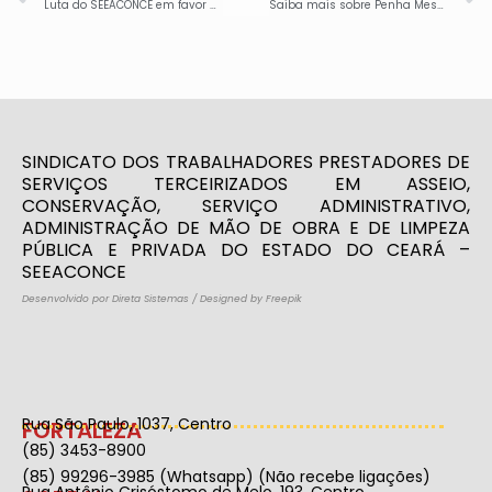
Luta do SEEACONCE em favor dos terceirizados da empresa Ágape é destaque no jornal O Povo. Confira matéria sobre os colegas lotados em serviços de portaria e recepção na UFC
Saiba mais sobre Penha Mesquita, nova presidente do SEEACONCE
SINDICATO DOS TRABALHADORES PRESTADORES DE
SERVIÇOS TERCEIRIZADOS EM ASSEIO,
CONSERVAÇÃO, SERVIÇO ADMINISTRATIVO,
ADMINISTRAÇÃO DE MÃO DE OBRA E DE LIMPEZA
PÚBLICA E PRIVADA DO ESTADO DO CEARÁ –
SEEACONCE
Desenvolvido por Direta Sistemas
/
Designed by Freepik
Rua São Paulo, 1037, Centro
FORTALEZA
(85) 3453-8900
(85) 99296-3985 (Whatsapp) (Não recebe ligações)