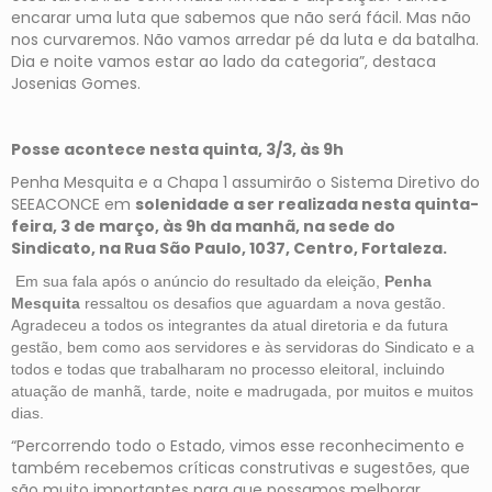
encarar uma luta que sabemos que não será fácil. Mas não
nos curvaremos. Não vamos arredar pé da luta e da batalha.
Dia e noite vamos estar ao lado da categoria”, destaca
Josenias Gomes.
Posse acontece nesta quinta, 3/3, às 9h
Penha Mesquita e a Chapa 1 assumirão o Sistema Diretivo do
SEEACONCE em
solenidade a ser realizada nesta quinta-
feira, 3 de março, às 9h da manhã, na sede do
Sindicato, na Rua São Paulo, 1037, Centro, Fortaleza.
Em sua fala após o anúncio do resultado da eleição,
Penha
Mesquita
ressaltou os desafios que aguardam a nova gestão.
Agradeceu a todos os integrantes da atual diretoria e da futura
gestão, bem como aos servidores e às servidoras do Sindicato e a
todos e todas que trabalharam no processo eleitoral, incluindo
atuação de manhã, tarde, noite e madrugada, por muitos e muitos
dias.
“Percorrendo todo o Estado, vimos esse reconhecimento e
também recebemos críticas construtivas e sugestões, que
são muito importantes para que possamos melhorar.