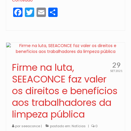
Conteúdo
Facebook
Twitter
Email
Share
29
Firme na luta,
SET 2021
SEEACONCE faz valer
os direitos e benefícios
aos trabalhadores da
limpeza pública
por
seeaconce
|
postado em:
Notícias
|
0