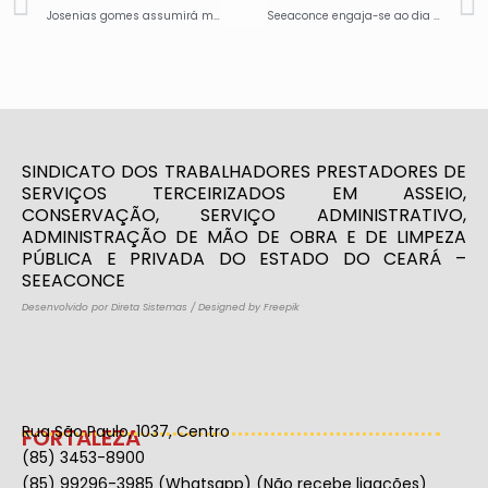
Josenias gomes assumirá mandato de vereador de fortaleza
Seeaconce engaja-se ao dia do basta
SINDICATO DOS TRABALHADORES PRESTADORES DE
SERVIÇOS TERCEIRIZADOS EM ASSEIO,
CONSERVAÇÃO, SERVIÇO ADMINISTRATIVO,
ADMINISTRAÇÃO DE MÃO DE OBRA E DE LIMPEZA
PÚBLICA E PRIVADA DO ESTADO DO CEARÁ –
SEEACONCE
Desenvolvido por Direta Sistemas
/
Designed by Freepik
Rua São Paulo, 1037, Centro
FORTALEZA
(85) 3453-8900
(85) 99296-3985 (Whatsapp) (Não recebe ligações)