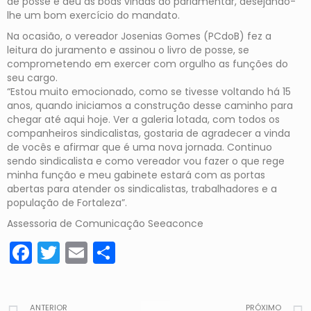
de posse e deu as boas vindas ao parlamentar, desejando-
lhe um bom exercício do mandato.
Na ocasião, o vereador Josenias Gomes (PCdoB) fez a
leitura do juramento e assinou o livro de posse, se
comprometendo em exercer com orgulho as funções do
seu cargo.
“Estou muito emocionado, como se tivesse voltando há 15
anos, quando iniciamos a construção desse caminho para
chegar até aqui hoje. Ver a galeria lotada, com todos os
companheiros sindicalistas, gostaria de agradecer a vinda
de vocês e afirmar que é uma nova jornada. Continuo
sendo sindicalista e como vereador vou fazer o que rege
minha função e meu gabinete estará com as portas
abertas para atender os sindicalistas, trabalhadores e a
população de Fortaleza”.
Assessoria de Comunicação Seeaconce
Facebook
Twitter
Email
Share
ANTERIOR
PRÓXIMO