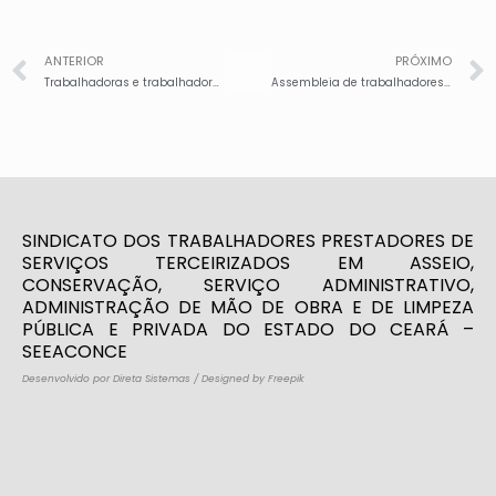
ANTERIOR
PRÓXIMO
Trabalhadoras e trabalhadores da educação de fortaleza decretam greve geral
Assembleia de trabalhadores aprova fechamento da campanha salarial 2017 do asseio e conservação
SINDICATO DOS TRABALHADORES PRESTADORES DE
SERVIÇOS TERCEIRIZADOS EM ASSEIO,
CONSERVAÇÃO, SERVIÇO ADMINISTRATIVO,
ADMINISTRAÇÃO DE MÃO DE OBRA E DE LIMPEZA
PÚBLICA E PRIVADA DO ESTADO DO CEARÁ –
SEEACONCE
Desenvolvido por Direta Sistemas
/
Designed by Freepik