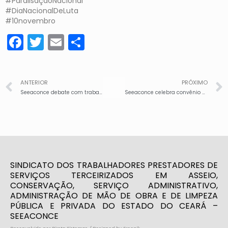
#ParalisaçãoNacional
#DiaNacionalDeLuta
#10novembro
Facebook
Twitter
Email
Share
ANTERIOR
PRÓXIMO
Seeaconce debate com trabalhadores efeitos devastadores da reforma trabalhista
Seeaconce celebra convênio com centro médico da família
SINDICATO DOS TRABALHADORES PRESTADORES DE
SERVIÇOS TERCEIRIZADOS EM ASSEIO,
CONSERVAÇÃO, SERVIÇO ADMINISTRATIVO,
ADMINISTRAÇÃO DE MÃO DE OBRA E DE LIMPEZA
PÚBLICA E PRIVADA DO ESTADO DO CEARÁ –
SEEACONCE