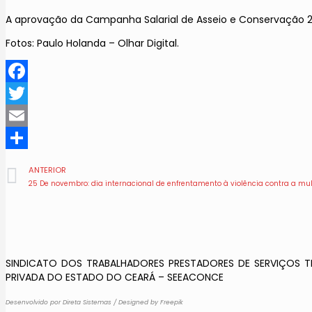
A aprovação da Campanha Salarial de Asseio e Conservação 2
Fotos: Paulo Holanda – Olhar Digital.
Facebook
Twitter
Email
Share
ANTERIOR
25 De novembro: dia internacional de enfrentamento à violência contra a mu
SINDICATO DOS TRABALHADORES PRESTADORES DE SERVIÇOS TE
PRIVADA DO ESTADO DO CEARÁ – SEEACONCE
Desenvolvido por Direta Sistemas
/
Designed by Freepik