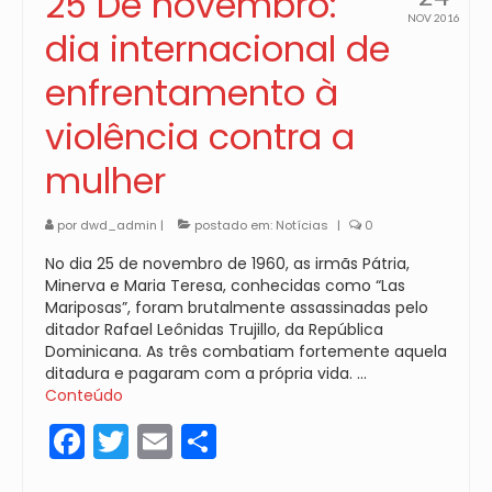
25 De novembro:
NOV 2016
dia internacional de
enfrentamento à
violência contra a
mulher
por
dwd_admin
|
postado em:
Notícias
|
0
No dia 25 de novembro de 1960, as irmãs Pátria,
Minerva e Maria Teresa, conhecidas como “Las
Mariposas”, foram brutalmente assassinadas pelo
ditador Rafael Leônidas Trujillo, da República
Dominicana. As três combatiam fortemente aquela
ditadura e pagaram com a própria vida. …
Conteúdo
Facebook
Twitter
Email
Share