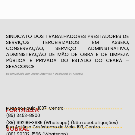
SINDICATO DOS TRABALHADORES PRESTADORES DE
SERVIÇOS TERCEIRIZADOS EM ASSEIO,
CONSERVAÇÃO, SERVIÇO ADMINISTRATIVO,
ADMINISTRAÇÃO DE MÃO DE OBRA E DE LIMPEZA
PÚBLICA E PRIVADA DO ESTADO DO CEARÁ –
SEEACONCE
Desenvolvido por Direta Sistemas
/
Designed by Freepik
Rua São Paulo, 1037, Centro
FORTALEZA
(85) 3453-8900
(85) 99296-3985 (Whatsapp) (Não recebe ligações)
Rua Antônio Crisóstomo de Melo, 193, Centro
SOBRAL
(88) 99332-1566 (Whatsapp)