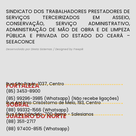
SINDICATO DOS TRABALHADORES PRESTADORES DE
SERVIÇOS TERCEIRIZADOS EM ASSEIO,
CONSERVAÇÃO, SERVIÇO ADMINISTRATIVO,
ADMINISTRAÇÃO DE MÃO DE OBRA E DE LIMPEZA
PÚBLICA E PRIVADA DO ESTADO DO CEARÁ –
SEEACONCE
Desenvolvido por Direta Sistemas
/
Designed by Freepik
Rua São Paulo, 1037, Centro
FORTALEZA
(85) 3453-8900
(85) 99296-3985 (Whatsapp) (Não recebe ligações)
Rua Antônio Crisóstomo de Melo, 193, Centro
SOBRAL
(88) 99332-1566 (Whatsapp)
Rua São Cândido, 700, Bairro - Salesianos
JUAZEIRO DO NORTE
(88) 3511-2717
(88) 97400-8515 (Whatsapp)