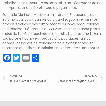
trabalhadores procuram os hospitais, são informados de que
a empresa ainda não efetuou o pagamento.
Segundo Marinete Mesquita, diretora do Seeaconce, que
está no local acompanhando a paralisação, é recorrente
atrasos salarias e descumprimento à Convenção Coletiva
de Trabalho. “Há tempos a CSN vem desrespeitando pais e
mães de família, trabalhadores e trabalhadoras que fazem
sua parte e ficam sem seus salários. Já aguentamos
demais, dessa vez os trabalhadores e trabalhadoras só
retornam quando seus salários estiverem em suas contas”.
Facebook
Twitter
Email
Share
ANTERIOR
PRÓXIMO
10 De outubro: dia nacional de luta contra a violência à mulher
Seeaconce consegue que a empresa csn pague atraso salarial de trabalhadores