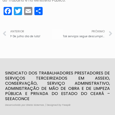
do Trabalho e no Ministério Público.
Facebook
Twitter
Email
Share
ANTERIOR
PRÓXIMO
1º De julho: dia de luta!
Tok serviços segue descumprindo orientação do ministério público
SINDICATO DOS TRABALHADORES PRESTADORES DE
SERVIÇOS TERCEIRIZADOS EM ASSEIO,
CONSERVAÇÃO, SERVIÇO ADMINISTRATIVO,
ADMINISTRAÇÃO DE MÃO DE OBRA E DE LIMPEZA
PÚBLICA E PRIVADA DO ESTADO DO CEARÁ –
SEEACONCE
Desenvolvido por Direta Sistemas
/
Designed by Freepik