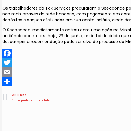
Os trabalhadores da Tok Serviços procuraram o Seeaconce par
não mais através da rede bancária, com pagamento em conta-s
depósitos e saques efetuados em sua conta-salário, ainda desc
O Seeaconce imediatamente entrou com uma ação no Ministério
audiência aconteceu hoje, 23 de junho, onde foi decidido qu
descumprir a recomendação pode ser alvo de processo do Mini
Facebook
Twitter
Email
Share
ANTERIOR
23 De junho – dia de luta