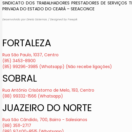
SINDICATO DOS TRABALHADORES PRESTADORES DE SERVIÇOS TE
PRIVADA DO ESTADO DO CEARÁ – SEEACONCE
Desenvolvido por Direta Sistemas
/
Designed by Freepik
FORTALEZA
Rua São Paulo, 1037, Centro
(85) 3453-8900
(85) 99296-3985 (Whatsapp) (Não recebe ligações)
SOBRAL
Rua Antônio Crisóstomo de Melo, 193, Centro
(88) 99332-1566 (Whatsapp)
JUAZEIRO DO NORTE
Rua São Cândido, 700, Bairro - Salesianos
(88) 3511-2717
(88) 97400-8515 (Whatsapp)